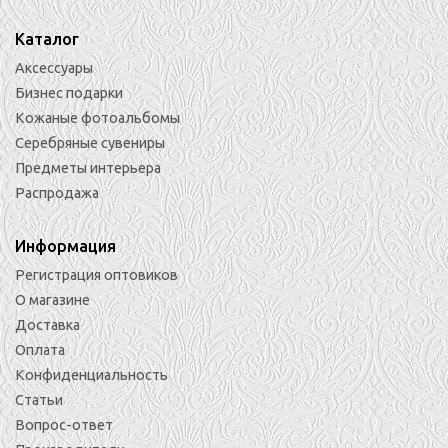
Каталог
Ежедневник из натуральной кожи "Греческий"
15х22см. Съёмная обложка.
Аксессуары
Бизнес подарки
8 600
₽
Кожаные фотоальбомы
Серебряные сувениры
Предметы интерьера
Распродажа
Информация
Регистрация оптовиков
О магазине
Доставка
Оплата
Конфиденциальность
Статьи
Вопрос-ответ